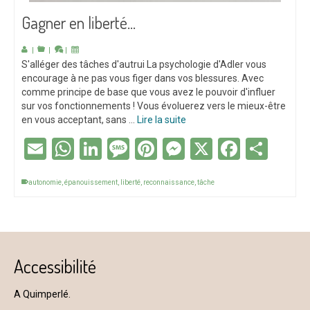
Gagner en liberté…
|
|
|
S'alléger des tâches d'autrui La psychologie d'Adler vous
encourage à ne pas vous figer dans vos blessures. Avec
comme principe de base que vous avez le pouvoir d'influer
sur vos fonctionnements ! Vous évoluerez vers le mieux-être
en vous acceptant, sans …
Lire la suite
Email
WhatsApp
LinkedIn
Message
Pinterest
Messenger
X
Facebo
Part
autonomie
,
épanouissement
,
liberté
,
reconnaissance
,
tâche
Accessibilité
A Quimperlé.