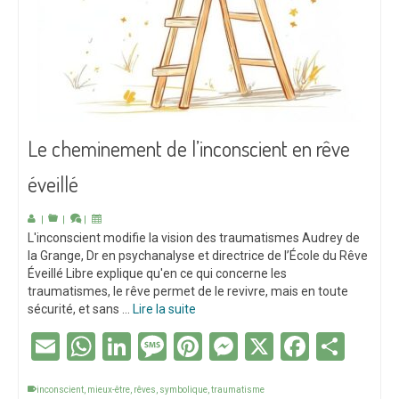
Le cheminement de l’inconscient en rêve
éveillé
|
|
|
L'inconscient modifie la vision des traumatismes Audrey de
la Grange, Dr en psychanalyse et directrice de l’École du Rêve
Éveillé Libre explique qu'en ce qui concerne les
traumatismes, le rêve permet de le revivre, mais en toute
sécurité, et sans …
Lire la suite
Email
WhatsApp
LinkedIn
Message
Pinterest
Messenger
X
Facebo
Part
inconscient
,
mieux-être
,
rêves
,
symbolique
,
traumatisme