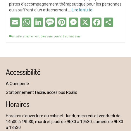
pistes d'accompagnement thérapeutique pour les personnes
qui souffrent d'un attachement …
Lire la suite
Email
WhatsApp
LinkedIn
Message
Pinterest
Messenger
X
Facebo
Part
anxiété
,
attachement
,
blessure
,
peurs
,
traumatisme
Accessibilité
A Quimperlé.
Stationnement facile, accès bus Roalis
Horaires
Horaires d’ouverture du cabinet : lundi, mercredi et vendredi de
14h00 à 19h30, mardi et jeudi de 9h30 à 19h30, samedi de 9h30
à 13h30