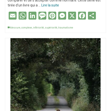
comparer et de s'accepter comme normal.e. Cette série est
tirée d'un livre qui a …
Lire la suite
Email
WhatsApp
LinkedIn
Message
Pinterest
Messenger
X
Facebo
Part
blessure
,
complexe
,
infériorité
,
supériorité
,
traumatisme